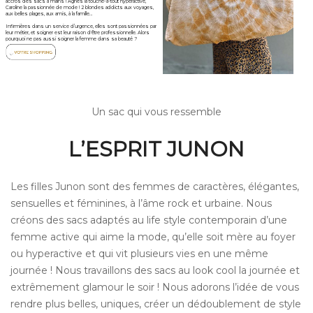
accros des sacs à mains ! Agnès la touche-à-tout hyperactive,
Caroline la passionnée de mode ! 2 blondes addicts aux voyages,
aux belles plages, aux amis, à la famille…
Infirmières dans un service d’urgence, elles sont passionnées par
leur métier, et soigner est leur raison d'être professionnelle. Alors
pourquoi ne pas aussi soigner la femme dans sa beauté ?
Un sac qui vous ressemble
L’ESPRIT JUNON
Les filles Junon sont des femmes de caractères, élégantes,
sensuelles et féminines, à l’âme rock et urbaine. Nous
créons des sacs adaptés au life style contemporain d’une
femme active qui aime la mode, qu’elle soit mère au foyer
ou hyperactive et qui vit plusieurs vies en une même
journée ! Nous travaillons des sacs au look cool la journée et
extrêmement glamour le soir ! Nous adorons l’idée de vous
rendre plus belles, uniques, créer un dédoublement de style