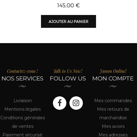
145,00 €
AJOUTER AU PANIER
Contactez-vous !
Talk to Us Now!
Junon Online!
NOS SERVICES
FOLLOW US
MON COMPTE
Livraison
Mes commandes
Mentions légales
Mes retours de
Conditions générales
marchandise
de ventes
Mes avoirs
Paiement sécurisé
Mes adresses